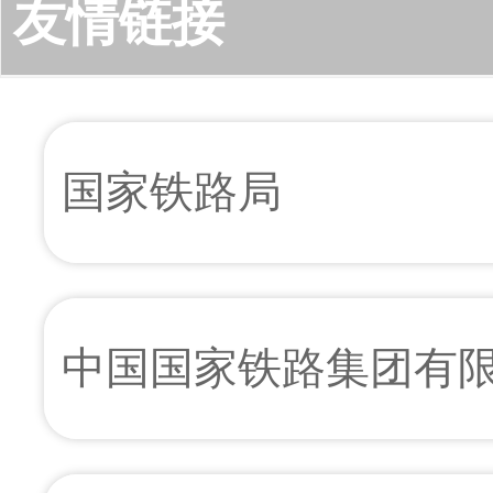
友情链接
国家铁路局
中国国家铁路集团有