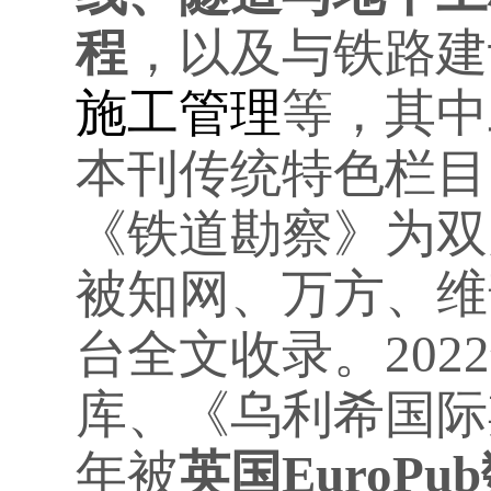
程
，以及与铁路建
施工管理
等，其中
本刊传统特色栏目
《铁道勘察》为双
被知网、万方、维
台全文收录。202
库、《乌利希国际
年被
英国EuroP