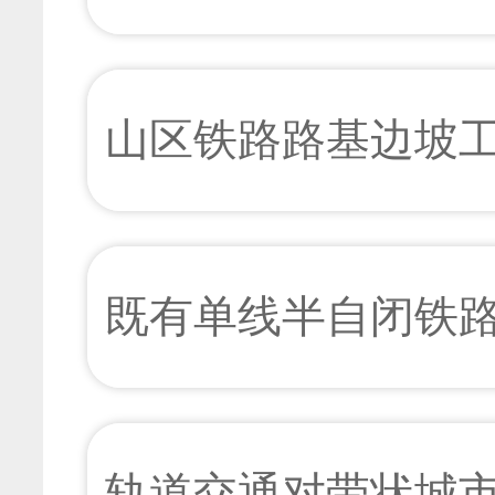
山区铁路路基边坡
既有单线半自闭铁
轨道交通对带状城