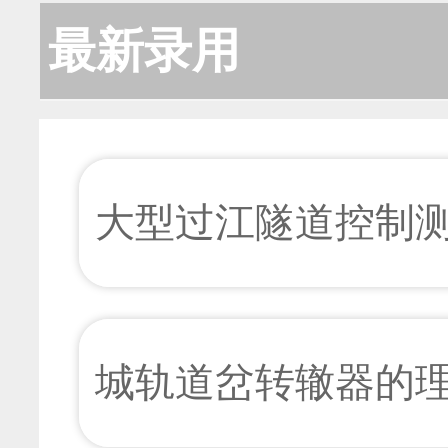
最新录用
大型过江隧道控制
城轨道岔转辙器的