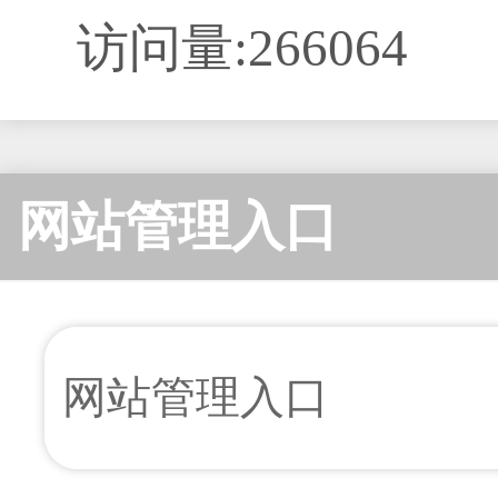
访问量:266064
网站管理入口
网站管理入口