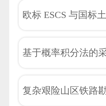
试验研究
欧标 ESCS 与国
基于概率积分法的
复杂艰险山区铁路勘