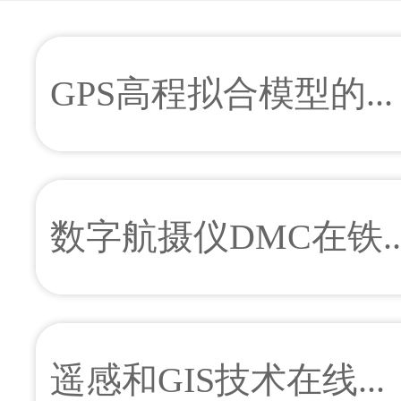
GPS高程拟合模型的...
数字航摄仪DMC在铁..
遥感和GIS技术在线...