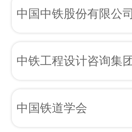
中国中铁股份有限公
中铁工程设计咨询集
中国铁道学会