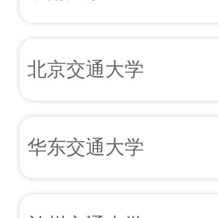
北京交通大学
华东交通大学