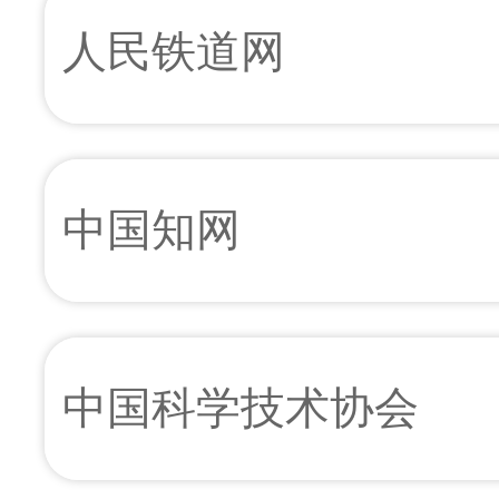
人民铁道网
中国知网
中国科学技术协会