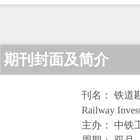
期刊封面及简介
刊名： 铁道
Railway Inves
主办： 中铁
周期： 双月