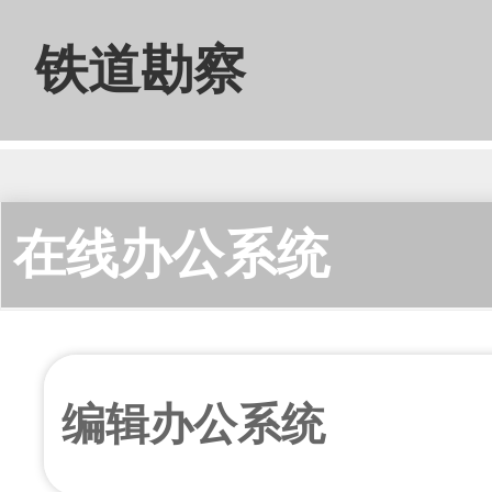
铁道勘察
Railway Investigation and Surveying
在线办公系统
编辑办公系统